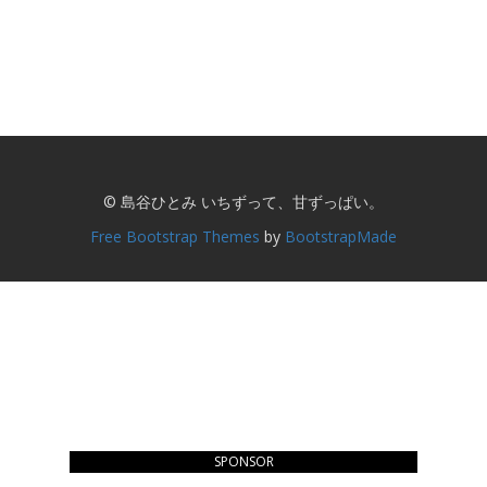
© 島谷ひとみ いちずって、甘ずっぱい。
Free Bootstrap Themes
by
BootstrapMade
SPONSOR