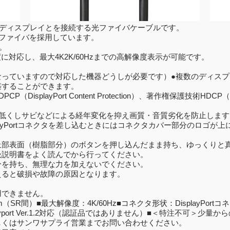
ソコンとディスプレイとを接続する光ファイバケーブルです。
光ファイバを採用しています。
す。
伝送速度に対応し、最大4K2K/60Hzまでの高解像度表示が可能です。
。
なっていますので対応した機器どうしが必要です）●複数のディス
築することができます。
Port Content Protection）、著作権保護技術HDCP（High-bandw
を低くしサビなどによる経年変化を抑え画質・音質劣化を防止します
layPortコネクタを差し込むときにはコネクタカバー部分のロゴ
上部表面（樹脂部分）のボタンを押し込んだまま持ち、ゆっくりと
扱説明書をよく読んでから行ってください。
分を持ち、無理な力を加えないでください。
ると破損や故障の原因となります。
用できません。
）■最大解像度：4K/60Hz■コネクタ形状：DisplayPortコネクタ
layport Ver.1.2対応（認証品ではありません）■＜特注不可＞
しくはサンワサプライ営業までお問い合わせください。