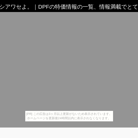
るシアワセよ。
｜
DPFの特価情報の一覧、情報満載でと
[PR] この広告は3ヶ月以上更新がないため表示されています。
ホームページを更新後24時間以内に表示されなくなります。