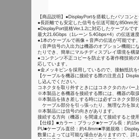
【商品説明】●DisplayPortを搭載したパ
●長距離でも安定した信号を伝送可能な850nm
●DisplayPort規格Ver.1.2に対応したケーブルで
最大21.6Gbps（1レーン 5.4Gbps×4）の
●1本のケーブルで画像＋音声の伝送が可能です
（音声信号の入出力は機器のオプション機能に
たりでき、簡単にマルチディスプレイ環境を構
●コンテンツ不正コピーを防止する著作権技術のDPCP（Display
応しています。
●金メッキピンを採用しているので、接触抵抗
【ケーブルを機器に接続する際の注意点】Disp
し込んでください。
コネクタを取り外すときにはコネクタのカバー
※本製品と各機器を接続する際には、機器の取
※本製品を抜き差しする時には必ずコネクタ部
ケーブル部分を引っ張ったり、無理な力を加え
※本製品には信号の向きがあります。
接続する方向（機器）を間違えて接続すると使
【仕様】■カラー：ブラック■ケーブル長：約15m（SR間
PU■ケーブル直径：約4.8mm■準拠規格：Disp
数量によっては可能な場合がありますので、詳