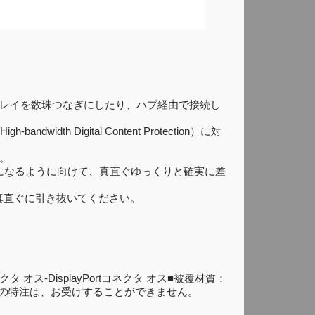
プレイを数珠つなぎにしたり、ハブ経由で接続し
idth Digital Content Protection）に対
。
が上になるように向けて、真直ぐゆっくりと確実に差
真直ぐに引き抜いてください。
 オス-DisplayPortコネクタ オス■被覆材質：
少量からの特注は、お受けすることができません。