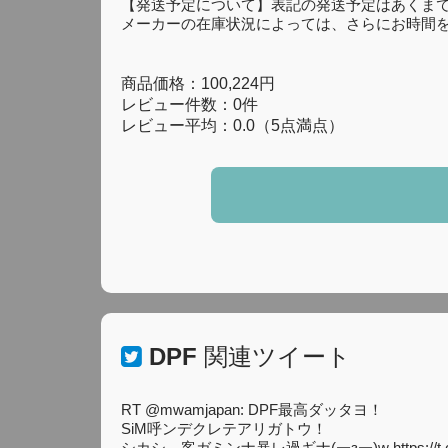
【発送予定について】表記の発送予定はあくま
メーカーの在庫状況によっては、さらにお時間
商品価格：100,224円
レビュー件数：0件
レビュー平均：0.0（5点満点）
DPF
関連ツイート
RT @mwamjapan: DPF最高ダッタヨ！
SiM呼ンデクレテアリガトウ！
シカシ、客ガミンナ暴レ過ギナ(￢з￢)w https://t.c