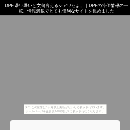
DPF 暑い暑いと文句言えるシアワセよ。
｜
DPFの特価情報の一
覧、情報満載でとても便利なサイトを集めました
[PR] この広告は3ヶ月以上更新がないため表示されています。
ホームページを更新後24時間以内に表示されなくなります。