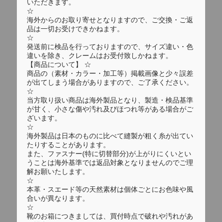
いただきます。
☆
海外からのお取り寄せとなりますので、ご交換・ご返
品は一切お受けできかねます。
☆
発送前に検品を行っておりますので、サイズ違い・色
違いを除き、クレームはお受付致しかねます。
【商品について】 ☆
商品の（素材・カラー・加工等）掲載画像と少々誤差
が出てしまう場合がありますので、ご了承ください。
☆
当方取り扱い商品は海外製品となり、製造・検品基準
が甘く、小さな傷や汚れ及びほつれ等がある場合がご
ざいます。
☆
海外製品は日本のものに比べて縫製が粗く糸が出てい
たりすることがあります。
また、ファスナー(特に切替部分)が上がりにくいとい
うことは海外基準では返品対象となりませんのでご理
解お願いたします。
☆
本革・スエード等の天然素材は個体ごとにお色味や風
合いが異なります。
☆
靴のお箱につきましては、買付時点で破れや汚れがあ