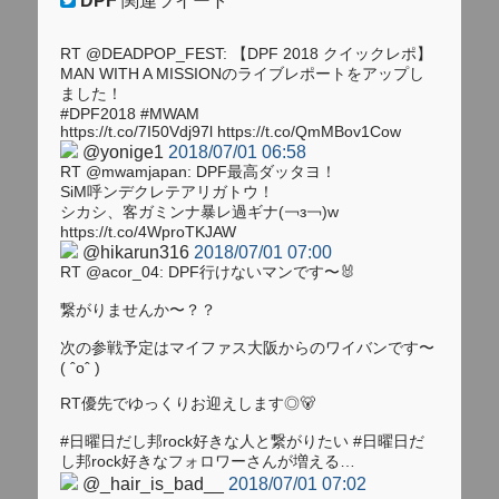
DPF
関連ツイート
RT @DEADPOP_FEST: 【DPF 2018 クイックレポ】
MAN WITH A MISSIONのライブレポートをアップし
ました！
#DPF2018 #MWAM
https://t.co/7I50Vdj97l https://t.co/QmMBov1Cow
@yonige1
2018/07/01 06:58
RT @mwamjapan: DPF最高ダッタヨ！
SiM呼ンデクレテアリガトウ！
シカシ、客ガミンナ暴レ過ギナ(￢з￢)w
https://t.co/4WproTKJAW
@hikarun316
2018/07/01 07:00
RT @acor_04: DPF行けないマンです〜🐰
繋がりませんか〜？？
次の参戦予定はマイファス大阪からのワイバンです〜
( ˆoˆ )
RT優先でゆっくりお迎えします◎🐻
#日曜日だし邦rock好きな人と繋がりたい #日曜日だ
し邦rock好きなフォロワーさんが増える…
@_hair_is_bad__
2018/07/01 07:02