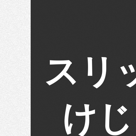
スリ
けじ