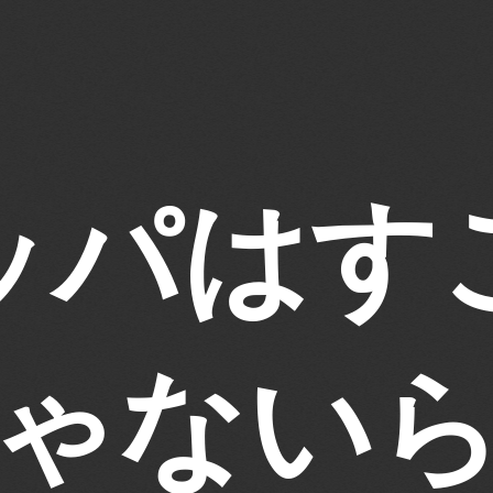
ッパはす
ゃない