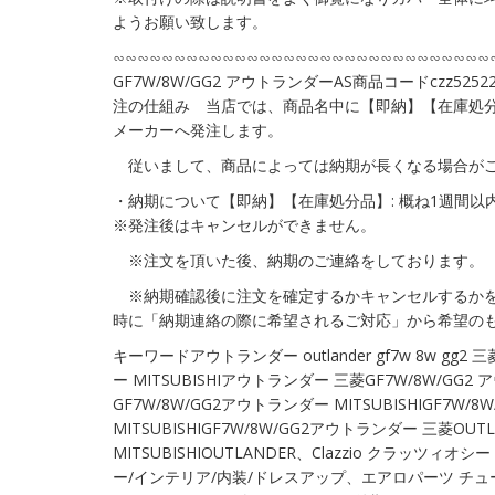
ようお願い致します。
∽∽∽∽∽∽∽∽∽∽∽∽∽∽∽∽∽∽∽∽∽∽∽∽∽∽∽∽∽∽∽
GF7W/8W/GG2 アウトランダーAS商品コードczz525
注の仕組み 当店では、商品名中に【即納】【在庫処
メーカーへ発注します。
従いまして、商品によっては納期が長くなる場合が
・納期について【即納】【在庫処分品】: 概ね1週間以
※発注後はキャンセルができません。
※注文を頂いた後、納期のご連絡をしております。
※納期確認後に注文を確定するかキャンセルするか
時に「納期連絡の際に希望されるご対応」から希望の
キーワードアウトランダー outlander gf7w 8w gg2 
ー MITSUBISHIアウトランダー 三菱GF7W/8W/GG2
GF7W/8W/GG2アウトランダー MITSUBISHIGF7W/
MITSUBISHIGF7W/8W/GG2アウトランダー 三菱OUTL
MITSUBISHIOUTLANDER、Clazzio クラッツィオシ
ー/インテリア/内装/ドレスアップ、エアロパーツ チ