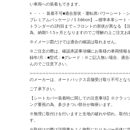
い車両への装着もできます。
× ・・・ 装着不可■適合形状・運転席パワーシート・シ
プレミアムパッケージ / S Edition】→標準本革シ
トランダーの2列目まで→フロントの形状が異なる 【
為、納期1-1.5ヶ月となりますのでご理解の上ご注文
※イメージ図だけでは適合の確認は取れません。
※ご注文の際は、確認承諾事項欄にお客様の車両情報を
録年/月：■型式：■グレード：※ご記入無い場合、適
んのでご注意下さい。
∽∽∽∽∽∽∽∽∽∽∽∽∽∽∽∽∽∽∽∽∽∽∽∽∽∽∽∽∽∽
のメーカーは、オートバックス店舗受け取り不可とな
ご了承下さい。
【シートカバー装着時に関しての注意事項】※クラッ
ング重視の為、多少きつい部分が御座います。
※無理に取付けを行いますと生地の破れや切れ、取付
す。
※取付けの際は説明書をよく御覧になりカバー全体に