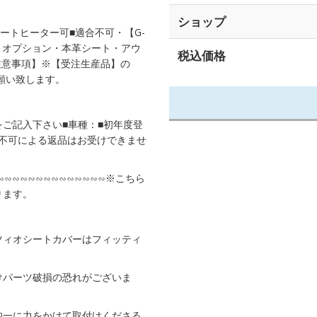
ショップ
ートヒーター可■適合不可・【G-
ート・オプション・本革シート・アウ
税込価格
注意事項】※【受注生産品】の
お願い致します。
ご記入下さい■車種：■初年度登
合不可による返品はお受けできませ
∽∽∽∽∽∽∽∽∽∽∽∽∽∽∽※こちら
ります。
ツィオシートカバーはフィッティ
けパーツ破損の恐れがございま
均一に力をかけて取付けくださる