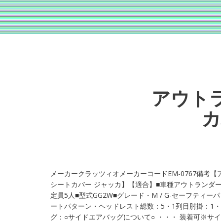
アウトラ
カ
メーカークラッツィオメーカーコードEM-0767備考【アウ
シートカバー ジャッカ】【適合】■車種アウトランダーPHEV■
定員5人■型式GG2W■グレード・M / G-セーフティーパ
ートパターン・ヘッドレスト総数：5・1列目肘掛：1・
グ：○サイドエアバッグについて○ ・・・ 装着可※サ