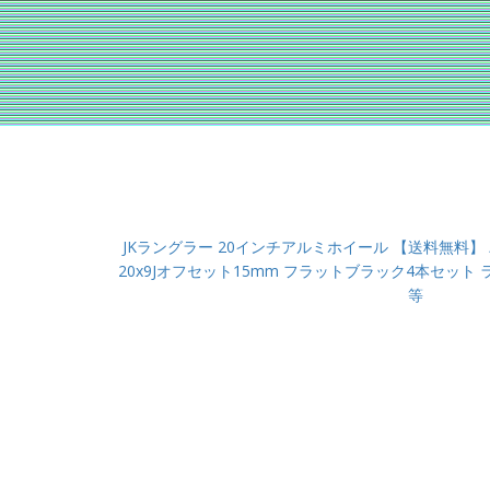
JKラングラー 20インチアルミホイール 【送料無料】 
20x9Jオフセット15mm フラットブラック4本セット
等