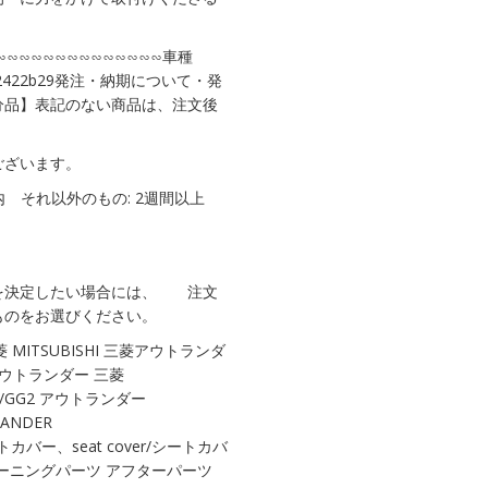
∽∽∽∽∽∽∽∽∽∽∽∽∽∽車種
22422b29発注・納期について・発
分品】表記のない商品は、注文後
ございます。
内 それ以外のもの: 2週間以上
を決定したい場合には、 注文
ものをお選びください。
三菱 MITSUBISHI 三菱アウトランダ
 アウトランダー 三菱
8W/GG2 アウトランダー
ANDER
ートカバー、seat cover/シートカバ
ューニングパーツ アフターパーツ