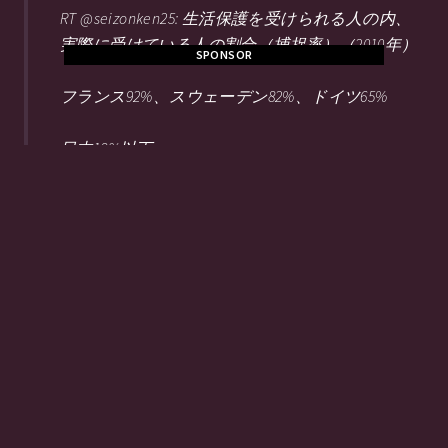
RT @seizonken25: 生活保護を受けられる人の内、
実際に受けている人の割合（捕捉率）（2010年）
SPONSOR
フランス92%、スウェーデン82%、ドイツ65%
日本18%以下
https://t.co/NuQFMhJAnv
@narutoj3
2018/10/30 20:51
【全国図鑑No.30：ニドリーナ】英名
→「Nidorina」 ドイツ名→「Nidorina」 フラン
ス名→「Nidorina」