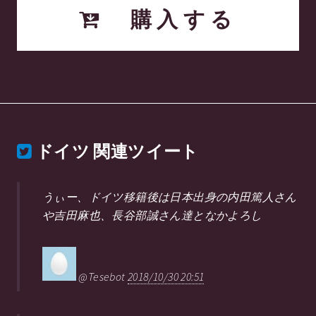
購入する
ドイツ
関連ツイート
うぃー、ドイツ移籍後は日本出身の内田篤人さん
や吉田麻也、長谷部誠さん達となかよろし
@Tesebot
2018/10/30 20:51